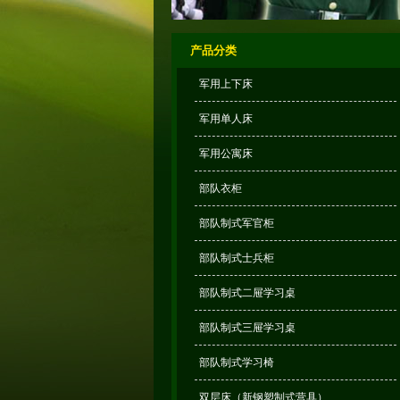
产品分类
军用上下床
军用单人床
军用公寓床
部队衣柜
部队制式军官柜
部队制式士兵柜
部队制式二屉学习桌
部队制式三屉学习桌
部队制式学习椅
双层床（新钢塑制式营具）