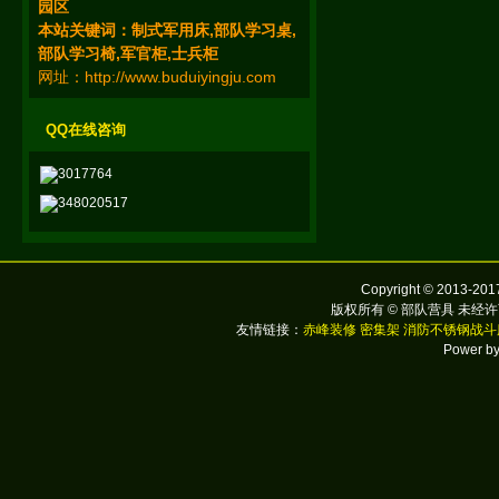
园区
本站关键词：
制式
军用床
,部队学习桌
,
部队学习椅
,军官柜
,
士兵柜
网址：
http://www.buduiyingju.com
QQ在线咨询
3017764
348020517
Copyright © 2013-2017
版权所有 © 部队营具 未经许
友情链接：
赤峰装修
密集架
消防不锈钢战斗
Power b