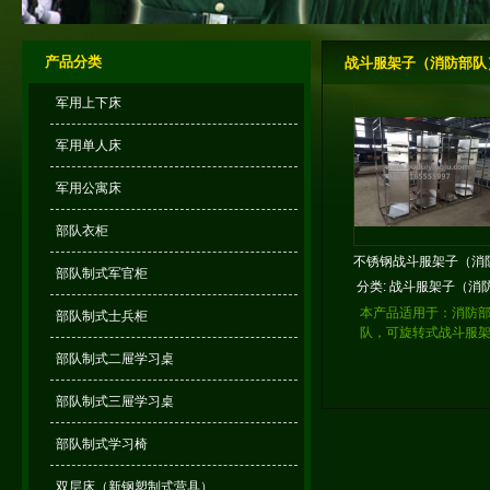
产品分类
战斗服架子（消防部队
军用上下床
军用单人床
军用公寓床
部队衣柜
不锈钢战斗服架子（消
部队制式军官柜
部队）
分类:
战斗服架子（消
部队）
本产品适用于：消防
部队制式士兵柜
队，可旋转式战斗服
子。
部队制式二屉学习桌
部队制式三屉学习桌
部队制式学习椅
双层床（新钢塑制式营具）