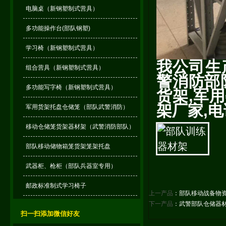
电脑桌（新钢塑制式营具）
多功能操作台(部队钢塑)
学习椅（新钢塑制式营具）
我公司生
组合营具（新钢塑制式营具）
警消防部
多功能写字椅（新钢塑制式营具）
货架,军
架厂家,电话
军用货架托盘仓储笼（部队武警消防）
移动仓储笼货架器材架（武警消防部队）
部队移动储物箱笼货架笼架托盘
武器柜、枪柜（部队兵器室专用）
邮政标准制式学习椅子
上一产品
：
部队移动战备物
下一产品
：
武警部队仓储器
扫一扫添加微信好友