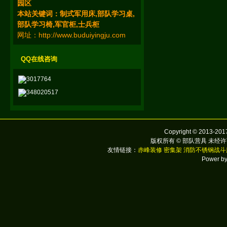
园区
本站关键词：
制式
军用床
,部队学习桌
,
部队学习椅
,军官柜
,
士兵柜
网址：
http://www.buduiyingju.com
QQ在线咨询
3017764
348020517
Copyright © 2013-2017
版权所有 © 部队营具 未经许
友情链接：
赤峰装修
密集架
消防不锈钢战斗
Power b